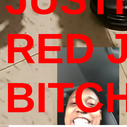
RED 
BITC